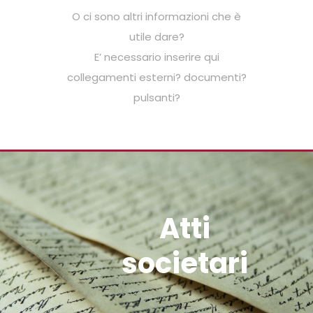
O ci sono altri informazioni che è
utile dare?
E’ necessario inserire qui
collegamenti esterni? documenti?
pulsanti?
Atti
societari