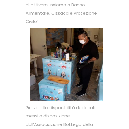
di attivarci insieme a Banco
Alimentare, Cissaca e Protezione
Civile”.
Grazie alla disponibilità dei locali
messi a disposizione
dall’Associazione Bottega della