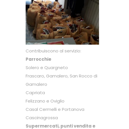
Contribuiscono al servizio:
Parrocchie
Solero e Quargneto
Frascaro, Gamalero, San Rocco di
Gamalero
Capriata
Felizzano e Oviglio
Casal Cermelli e Portanova
Cascinagrossa
Supermercati, punti vendita e