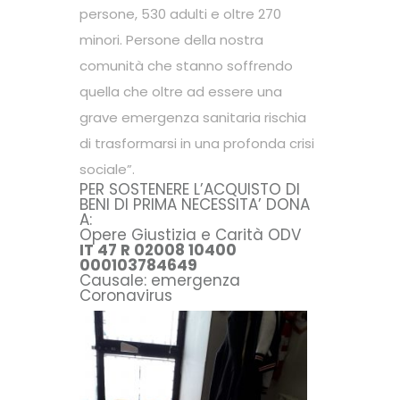
persone, 530 adulti e oltre 270
minori. Persone della nostra
comunità che stanno soffrendo
quella che oltre ad essere una
grave emergenza sanitaria rischia
di trasformarsi in una profonda crisi
sociale”.
PER SOSTENERE L’ACQUISTO DI
BENI DI PRIMA NECESSITA’ DONA
A:
Opere Giustizia e Carità ODV
IT 47 R 02008 10400
000103784649
Causale: emergenza
Coronavirus