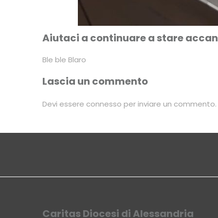
Aiutaci a continuare a stare accanto
Ble ble Blaro
Lascia un commento
Devi essere
connesso
per inviare un commento.
Caritas Diocesi di Alessandria