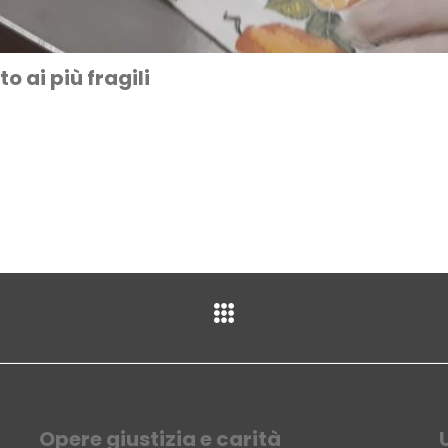
 ai più fragili
Opere giustizia e carità