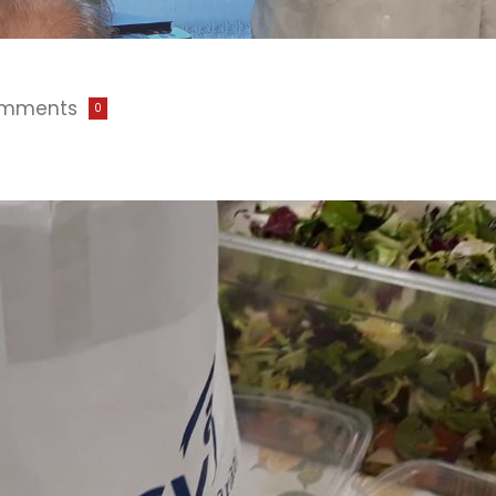
mments
0