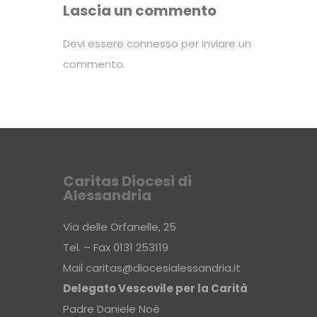
Lascia un commento
Devi essere
connesso
per inviare un
commento.
Caritas Diocesi di
Alessandria
Via delle Orfanelle, 25
Tel. – Fax 0131 253119
Mail
caritas@diocesialessandria.it
Delegato Vescovile per la Carità
Padre Daniele Noè