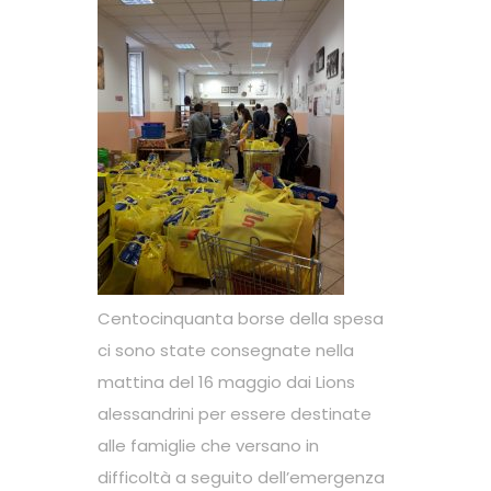
Centocinquanta borse della spesa
ci sono state consegnate nella
mattina del 16 maggio dai Lions
alessandrini per essere destinate
alle famiglie che versano in
difficoltà a seguito dell’emergenza