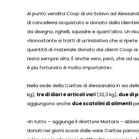
Al punto vendita Coop di via Sclavo ad Alessandri
di cancelleria acquistato e donato dalla clientel
da disegno, righelli, squadre e quant’altro. Un ri
«Nonostante si tratti di un’iniziativa che si rip
quantità di materiale donato dai clienti Coop ai n
resta sempre alta. È anche vero, però, che ad aum
è più fortunato è molto importante».
Nella sede della Caritas di Alessandria in via dell
kg),
tre di diari e articoli vari
(32,3 kg),
due di 
aggiungono anche
due scatolini di alimenti
per
«In tutto – aggiunge il direttore Mortara – abb
donati nei giorni scorsi dalle varie Caritas parroc