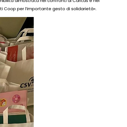
bilità dimostrata nei confronti di Caritas e nei
enti Coop per l’importante gesto di solidarietà».