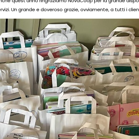
. Anche quest’anno ringraziamo NovaCoop per la grande disponi
servizi. Un grande e doveroso grazie, ovviamente, a tutti i cli