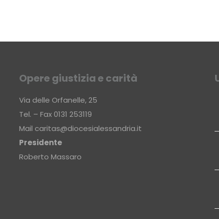
Opere giustizia e carità
Via delle Orfanelle, 25
Tel. – Fax 0131 253119
Mail
caritas@diocesialessandria.it
Presidente
Roberto Massaro