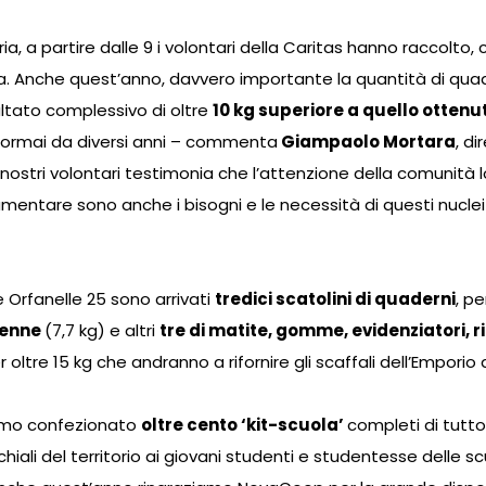
a, a partire dalle 9 i volontari della Caritas hanno raccolto,
a. Anche quest’anno, davvero importante la quantità di quade
sultato complessivo di oltre
10 kg superiore a quello ottenu
ete ormai da diversi anni – commenta
Giampaolo Mortara
, d
ostri volontari testimonia che l’attenzione della comunità loc
entare sono anche i bisogni e le necessità di questi nuclei fa
e Orfanelle 25 sono arrivati
tredici scatolini di quaderni
, pe
penne
(7,7 kg) e altri
tre di matite, gomme, evidenziatori, 
 oltre 15 kg che andranno a rifornire gli scaffali dell’Emporio d
iamo confezionato
oltre cento ‘kit-scuola’
completi di tutto 
chiali del territorio ai giovani studenti e studentesse delle s