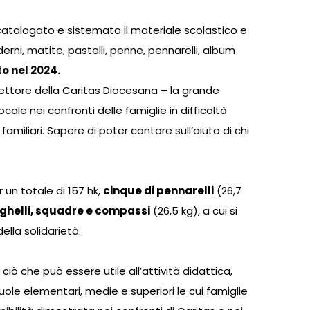
 catalogato e sistemato il materiale scolastico e
rni, matite, pastelli, penne, pennarelli, album
to nel 2024.
irettore della Caritas Diocesana – la grande
ale nei confronti delle famiglie in difficoltà
miliari. Sapere di poter contare sull’aiuto di chi
r un totale di 157 hk,
cinque di pennarelli
(26,7
righelli, squadre e compassi
(26,5 kg), a cui si
ella solidarietà.
ciò che può essere utile all’attività didattica,
cuole elementari, medie e superiori le cui famiglie