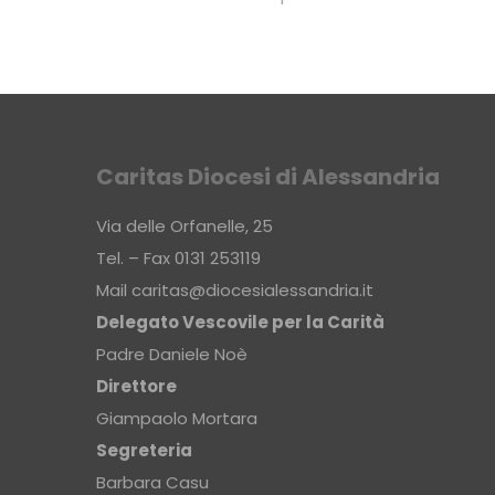
Caritas Diocesi di Alessandria
Via delle Orfanelle, 25
Tel. – Fax 0131 253119
Mail
caritas@diocesialessandria.it
Delegato Vescovile per la Carità
Padre Daniele Noè
Direttore
Giampaolo Mortara
Segreteria
Barbara Casu