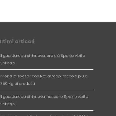
Ultimi articoli
Il guardaroba si rinnova: ora c’è Spazio Abito
Solidale
“Dona la spesa” con NovaCoop: raccolti più di
850 Kg di prodotti
Il guardaroba si rinnova: nasce lo Spazio Abito
Solidale