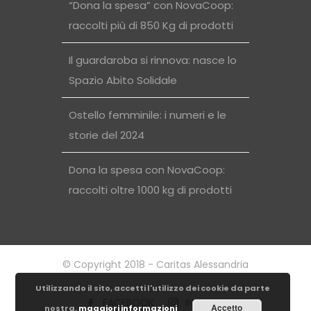
“Dona la spesa” con NovaCoop:
raccolti più di 850 Kg di prodotti
Il guardaroba si rinnova: nasce lo
Spazio Abito Solidale
Ostello femminile: i numeri e le
storie del 2024
Dona la spesa con NovaCoop:
raccolti oltre 1000 kg di prodotti
© Copyright 2018 - Caritas Alessandria
Utilizzando il sito, accetti l'utilizzo dei cookie da parte
FACEBOOK
INSTAGRAM
Accetto
nostra.
maggiori informazioni