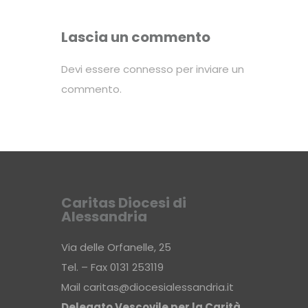
Lascia un commento
Devi essere
connesso
per inviare un
commento.
Caritas Diocesi di
Alessandria
Via delle Orfanelle, 25
Tel. – Fax 0131 253119
Mail
caritas@diocesialessandria.it
Delegato Vescovile per la Carità