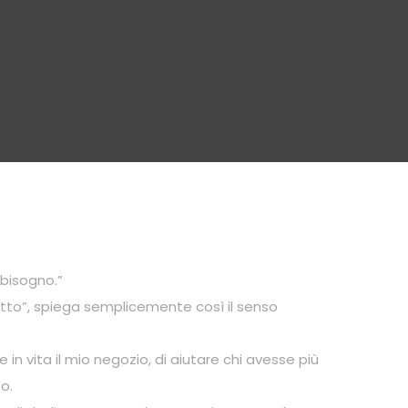
 bisogno.”
etto”, spiega semplicemente così il senso
in vita il mio negozio, di aiutare chi avesse più
o.