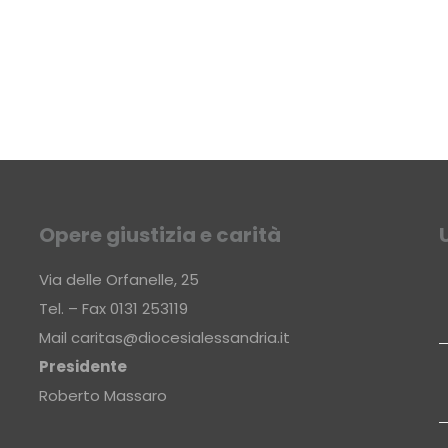
Opere giustizia e carità
Via delle Orfanelle, 25
Tel. – Fax 0131 253119
Mail
caritas@diocesialessandria.it
Presidente
Roberto Massaro