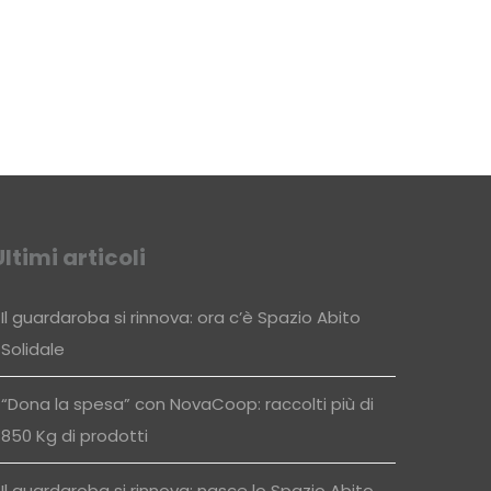
Ultimi articoli
Il guardaroba si rinnova: ora c’è Spazio Abito
Solidale
“Dona la spesa” con NovaCoop: raccolti più di
850 Kg di prodotti
Il guardaroba si rinnova: nasce lo Spazio Abito