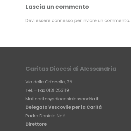
Lascia un commento
Devi essere
connesso
per inviare un commento.
Caritas Diocesi di Alessandria
Via delle Orfanelle, 25
Tel. – Fax 0131 253119
Mail
caritas@diocesialessandria.it
Delegato Vescovile per la Carità
Padre Daniele Noè
Direttore