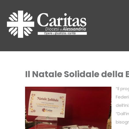
Il Natale Solidale dell
“Il pr
Federi
dell’i
“Dall’
bisogn