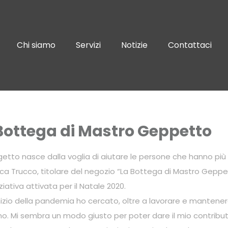
Chi siamo
Servizi
Notizie
Contattaci
a Bottega di Mastro Geppetto
ogetto nasce dalla voglia di aiutare le persone che hanno più
ca Trucco, titolare del negozio “La Bottega di Mastro Gepp
niziativa attivata per il Natale 2020.
inizio della pandemia ho cercato, oltre a lavorare e mantenere 
o. Mi sembra un modo giusto per poter dare il mio contribut