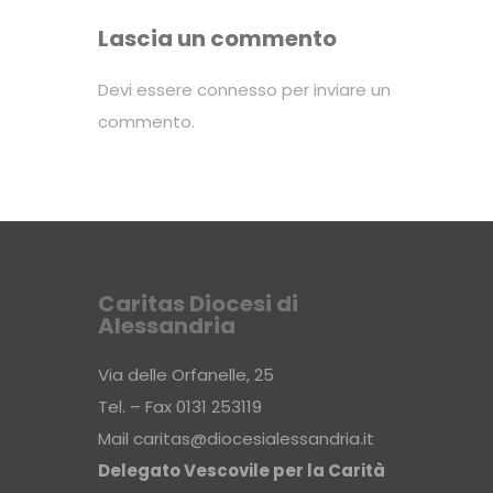
Lascia un commento
Devi essere
connesso
per inviare un
commento.
Caritas Diocesi di
Alessandria
Via delle Orfanelle, 25
Tel. – Fax 0131 253119
Mail
caritas@diocesialessandria.it
Delegato Vescovile per la Carità