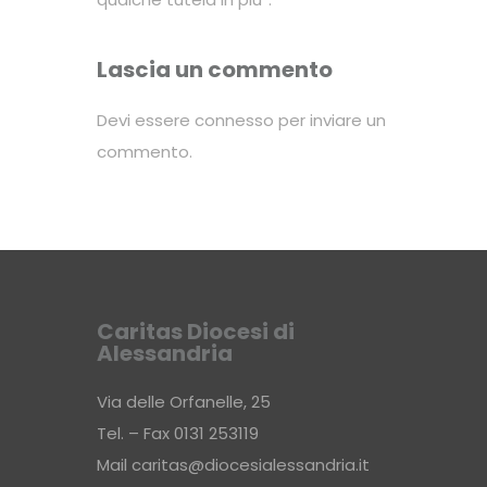
Lascia un commento
Devi essere
connesso
per inviare un
commento.
Caritas Diocesi di
Alessandria
Via delle Orfanelle, 25
Tel. – Fax 0131 253119
Mail
caritas@diocesialessandria.it