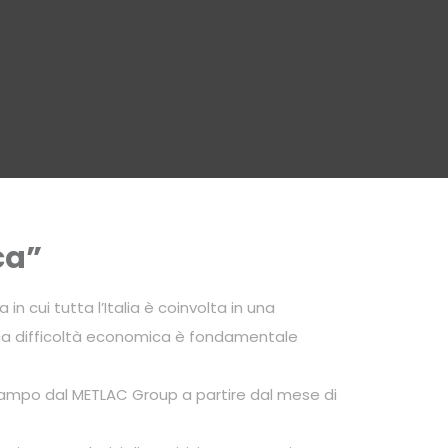
ca”
 cui tutta l’Italia è coinvolta in una
itica difficoltà economica è fondamentale
 campo dal METLAC Group a partire dal mese di