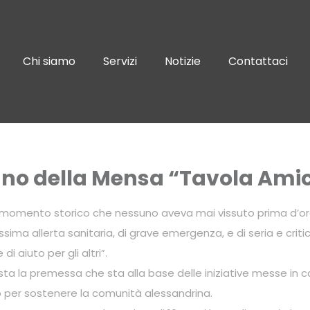
Chi siamo
Servizi
Notizie
Contattaci
no della Mensa “Tavola Ami
 momento storico che nessuno aveva mai vissuto prima d’ora in
ssima allerta sanitaria, di grave emergenza, e di seria e cr
di aiuto per gli altri”.
sta la premessa che sta alla base delle iniziative messe in
 per sostenere la comunità alessandrina.