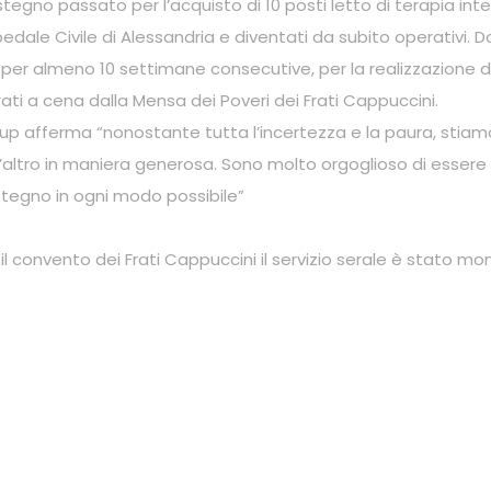
tegno passato per l’acquisto di 10 posti letto di terapia inten
pedale Civile di Alessandria e diventati da subito operativi. 
per almeno 10 settimane consecutive, per la realizzazione di
rati a cena dalla Mensa dei Poveri dei Frati Cappuccini.
up afferma “nonostante tutta l’incertezza e la paura, stiam
no l’altro in maniera generosa. Sono molto orgoglioso di esser
stegno in ogni modo possibile”
 convento dei Frati Cappuccini il servizio serale
è stato mom