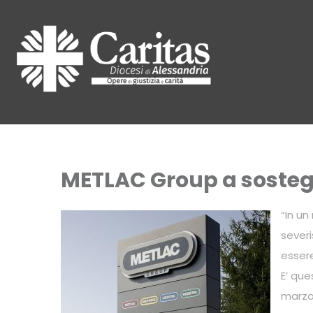
METLAC Group a sosteg
“In un
severi
essere 
E’ que
marzo