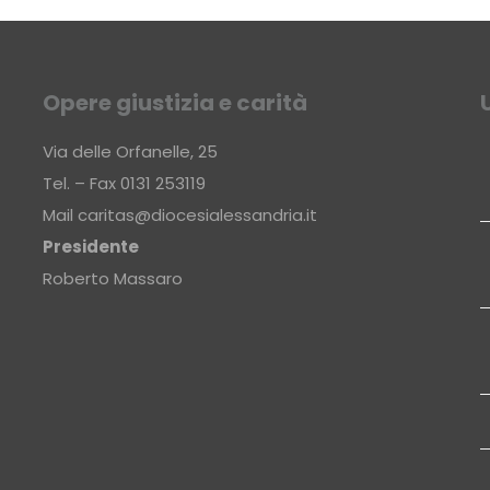
Opere giustizia e carità
Via delle Orfanelle, 25
Tel. – Fax 0131 253119
Mail
caritas@diocesialessandria.it
Presidente
Roberto Massaro