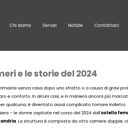
Chi siamo
Servizi
Notizie
Contattaci
eri e le storie del 2024
ne rimaste senza casa dopo uno sfratto o a causa di gravi p
paro e conforto. In alcuni casi, e in maniera ancora più marca
per qualcuna, è diventato assai complicato tornare indietro.
niera – le donne ospitate nel corso del 2024 dall’
ostello fem
sandria
. La struttura è composta da otto camere doppie, c