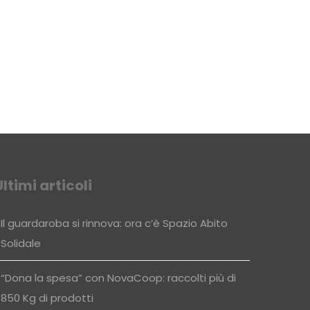
Ultimi articoli
Il guardaroba si rinnova: ora c’è Spazio Abito
Solidale
“Dona la spesa” con NovaCoop: raccolti più di
850 Kg di prodotti