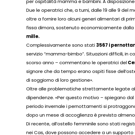
per ospitalità mamma e bambini. A disposizione 
Due le operatrici che, a turni, dalle 19 alle 9 del
oltre a fornire loro alcuni generi alimentari di pr
fissa dimora, sostenuto economicamente dalla
mille.
Complessivamente sono stati
3567 i pernotta
servizio “mamma-bimbo”. Situazioni difficili, in con
scorso anno – commentano le operatrici del
Cen
signore che da tempo erano ospiti fisse dell’ostel
di soggiorno di loro gestione».
Oltre alle problematiche strettamente legate a
dipendenze. «Per questo motivo – spiegano dal 
periodo invernale i pernottamenti si protraggono 
dopo un mese di accoglienza è prevista almeno un
Di recente, all’ostello femminile sono stati regi
nei Cas, dove possono accedere a un supporto dur