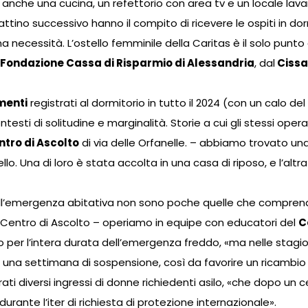
anche una cucina, un refettorio con area tv e un locale lava
 mattino successivo hanno il compito di ricevere le ospiti in dor
ima necessità. L’ostello femminile della Caritas è il solo punt
Fondazione Cassa di Risparmio di Alessandria
, dal
Cissa
menti
registrati al dormitorio in tutto il 2024 (con un calo del
testi di solitudine e marginalità. Storie a cui gli stessi opera
tro di Ascolto
di via delle Orfanelle. – abbiamo trovato un
lo. Una di loro è stata accolta in una casa di riposo, e l’alt
ll’emergenza abitativa non sono poche quelle che comprendo
Centro di Ascolto – operiamo in equipe con educatori del
C
per l’intera durata dell’emergenza freddo, «ma nelle stagioni
a settimana di sospensione, così da favorire un ricambio in 
strati diversi ingressi di donne richiedenti asilo, «che dopo
ante l’iter di richiesta di protezione internazionale».