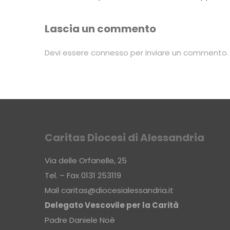
Lascia un commento
Devi essere
connesso
per inviare un commento.
Caritas Diocesi di Alessandria
Via delle Orfanelle, 25
Tel. – Fax 0131 253119
Mail
caritas@diocesialessandria.it
Delegato Vescovile per la Carità
Padre Daniele Noè