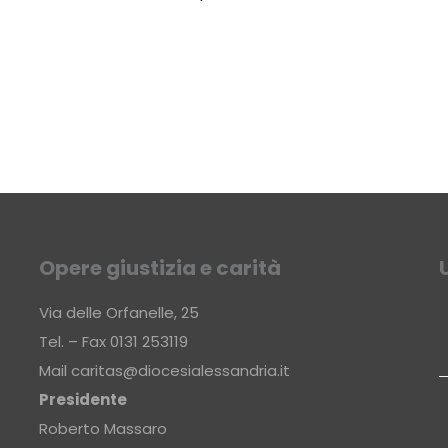
Opere giustizia e carità
Via delle Orfanelle, 25
Tel. – Fax 0131 253119
Mail
caritas@diocesialessandria.it
Presidente
Roberto Massaro