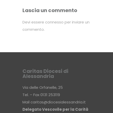
Lascia un commento
Devi essere
connesso
per inviare un
commento.
Caritas Diocesi di
Alessandria
Via delle Orfanelle, 25
Tel. – Fax 0131 253119
Mail
caritas@diocesialessandria.it
Delegato Vescovile per la Carità