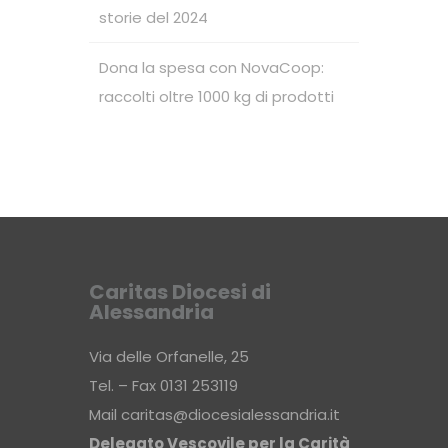
storie del 2024
Dona la spesa con NovaCoop:
raccolti oltre 1000 kg di prodotti
Caritas Diocesi di
Alessandria
Via delle Orfanelle, 25
Tel. – Fax 0131 253119
Mail
caritas@diocesialessandria.it
Delegato Vescovile per la Carità