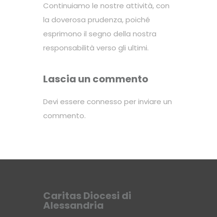
Continuiamo le nostre attività, con
la doverosa prudenza, poiché
esprimono il segno della nostra
responsabilità verso gli ultimi.
Lascia un commento
Devi essere
connesso
per inviare un
commento.
Caritas Diocesi di
Alessandria