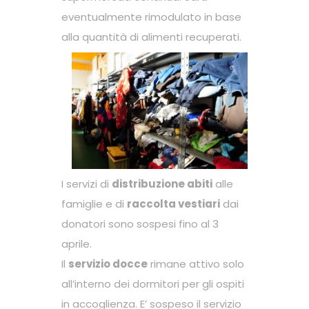
eventualmente rimodulato in base
alla quantità di alimenti recuperati.
I servizi di
distribuzione abiti
alle
famiglie e di
raccolta vestiari
dai
donatori sono sospesi fino al 3
aprile.
Il
servizio docce
rimane attivo solo
all’interno dei dormitori per gli ospiti
in accoglienza. E’ sospeso il servizio