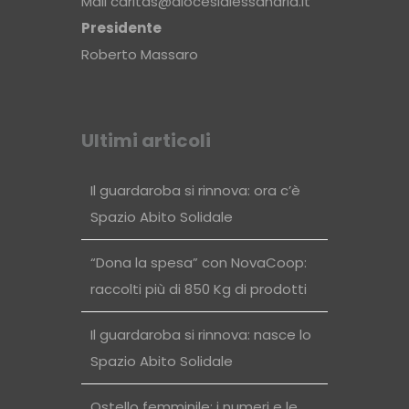
Mail
caritas@diocesialessandria.it
Presidente
Roberto Massaro
Ultimi articoli
Il guardaroba si rinnova: ora c’è
Spazio Abito Solidale
“Dona la spesa” con NovaCoop:
raccolti più di 850 Kg di prodotti
Il guardaroba si rinnova: nasce lo
Spazio Abito Solidale
Ostello femminile: i numeri e le