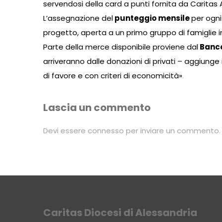
servendosi della card a punti fornita da Caritas
L’assegnazione del
punteggio mensile
per ogni
progetto, aperta a un primo gruppo di famiglie in
Parte della merce disponibile proviene dal
Banco
arriveranno dalle donazioni di privati – aggiung
di favore e con criteri di economicità»
.
Lascia un commento
Devi essere
connesso
per inviare un commento.
Caritas Diocesi di Alessandria