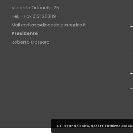
Via delle Orfanelle, 25
Tel. – Fax 0131 253119
Mail
caritas@diocesialessandria.it
Presidente
Roberto Massaro
Utilizzando il sito, accetti l'utilizzo dei 