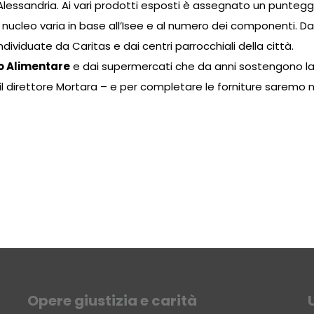
 Alessandria. Ai vari prodotti esposti è assegnato un punteg
 nucleo varia in base all’Isee e al numero dei componenti. Da o
dividuate da Caritas e dai centri parrocchiali della città.
 Alimentare
e dai supermercati che da anni sostengono la C
e il direttore Mortara – e per completare le forniture saremo
Opere giustizia e carità