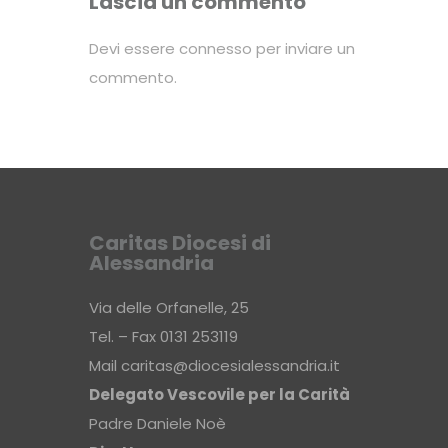
Lascia un commento
Devi essere
connesso
per inviare un
commento.
Caritas Diocesi di
Alessandria
Via delle Orfanelle, 25
Tel. – Fax 0131 253119
Mail
caritas@diocesialessandria.it
Delegato Vescovile per la Carità
Padre Daniele Noè