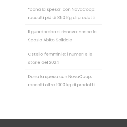
“Dona la spesa” con NovaCoop:
raccolti più di 850 Kg di prodotti
Il guardaroba si rinnova: nasce lo
Spazio Abito Solidale
Ostello femminile: i numeri e le
storie del 2024
Dona la spesa con NovaCoop:
raccolti oltre 1000 kg di prodotti