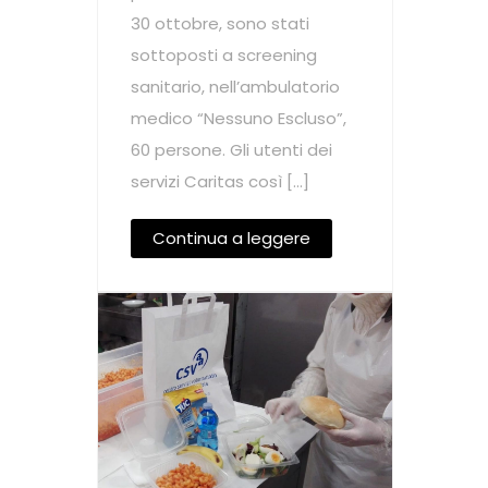
30 ottobre, sono stati
sottoposti a screening
sanitario, nell’ambulatorio
medico “Nessuno Escluso”,
60 persone. Gli utenti dei
servizi Caritas così […]
Continua a leggere