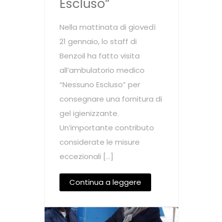
Escluso”
Nella mattinata di giovedì
21 gennaio, lo staff di
Benzoil ha fatto visita
all’ambulatorio medico
“Nessuno Escluso” per
consegnare una fornitura di
gel igienizzante.
Un’importante contributo
considerate le misure
eccezionali […]
Continua a leggere