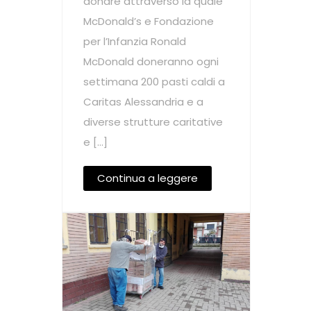
donare attraverso la quale
McDonald’s e Fondazione
per l’Infanzia Ronald
McDonald doneranno ogni
settimana 200 pasti caldi a
Caritas Alessandria e a
diverse strutture caritative
e […]
Continua a leggere