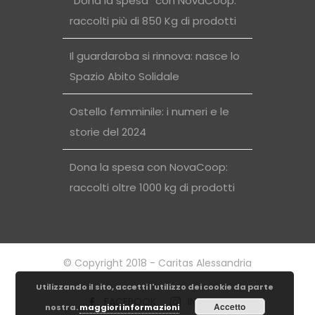
“Dona la spesa” con NovaCoop:
raccolti più di 850 Kg di prodotti
Il guardaroba si rinnova: nasce lo
Spazio Abito Solidale
Ostello femminile: i numeri e le
storie del 2024
Dona la spesa con NovaCoop:
raccolti oltre 1000 kg di prodotti
© Copyright 2018 - Caritas Alessandria
Utilizzando il sito, accetti l'utilizzo dei cookie da parte
FACEBOOK
INSTAGRAM
Accetto
nostra.
maggiori informazioni