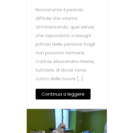
Nonostante il periodo
difficile che stiamo
attraversando, quei servizi
che rispondono a bisogni
primari delle persone fragili
non possono fermarsi.
Caritas Alessandria ritiene,
tuttavia, di dover tener
conto delle nuove […]
Continua a leggere