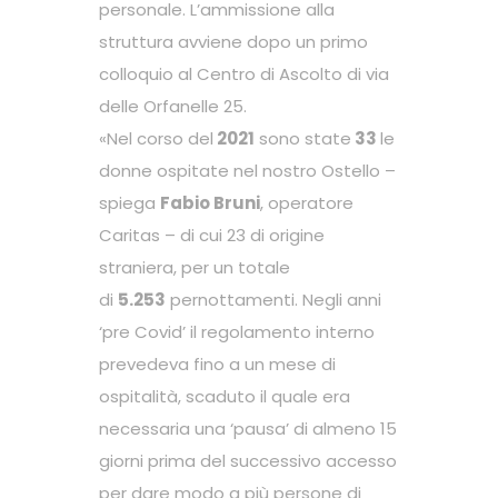
personale. L’ammissione alla
struttura avviene dopo un primo
colloquio al Centro di Ascolto di via
delle Orfanelle 25.
«Nel corso del
2021
sono state
33
le
donne ospitate nel nostro Ostello –
spiega
Fabio Bruni
, operatore
Caritas – di cui 23 di origine
straniera, per un totale
di
5.253
pernottamenti. Negli anni
‘pre Covid’ il regolamento interno
prevedeva fino a un mese di
ospitalità, scaduto il quale era
necessaria una ‘pausa’ di almeno 15
giorni prima del successivo accesso
per dare modo a più persone di