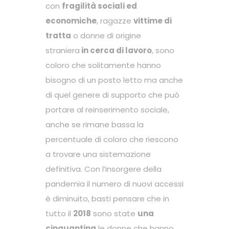
con
fragilità sociali ed
economiche
, ragazze
vittime di
tratta
o donne di origine
straniera
in cerca di lavoro
, sono
coloro che solitamente hanno
bisogno di un posto letto ma anche
di quel genere di supporto che può
portare al reinserimento sociale,
anche se rimane bassa la
percentuale di coloro che riescono
a trovare una sistemazione
definitiva. Con l’insorgere della
pandemia il numero di nuovi accessi
è diminuito, basti pensare che in
tutto il
2018
sono state
una
cinquantina
le donne che hanno