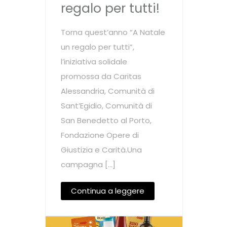
regalo per tutti!
Torna quest’anno “A Natale
un regalo per tutti”,
l’iniziativa solidale
promossa da Caritas
Alessandria, Comunità di
Sant’Egidio, Comunità di
San Benedetto al Porto,
Fondazione Opere di
Giustizia e Carità.Una
campagna […]
Continua a leggere