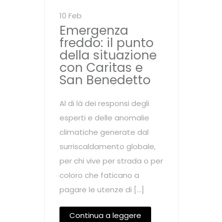
10 Feb
Emergenza
freddo: il punto
della situazione
con Caritas e
San Benedetto
Al di là dei responsi degli
esperti e delle anomalie
climatiche generate dal
surriscaldamento globale,
per chi vive per strada o per
coloro che faticano a
pagare le utenze di […]
Continua a leggere